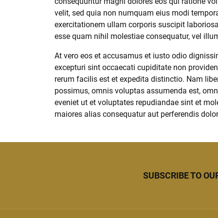
consequuntur magni dolores eos qui ratione vol
velit, sed quia non numquam eius modi tempora
exercitationem ullam corporis suscipit laborios
esse quam nihil molestiae consequatur, vel illu
At vero eos et accusamus et iusto odio digniss
excepturi sint occaecati cupiditate non providen
rerum facilis est et expedita distinctio. Nam l
possimus, omnis voluptas assumenda est, omnis
eveniet ut et voluptates repudiandae sint et mol
maiores alias consequatur aut perferendis dolori
SUBSCRIBE TO OU