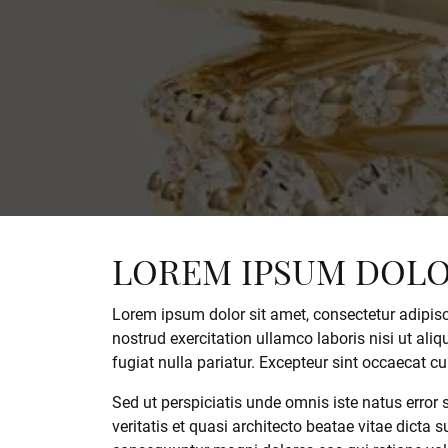
Oval
Diamond Jewelry
Custom Bridal Jewelry
Ring 
Fashi
Stud 
Pear
Build Your Own Ring
Fashion Rings
Jewel
Earri
Hoop 
Marquise
Build Your Own Band
Earrings
Neckl
Tenni
Heart
Necklaces & Pendants
Brace
Bangl
View All
Bracelets
Bolo 
LOREM IPSUM DOLO
Lorem ipsum dolor sit amet, consectetur adipisc
nostrud exercitation ullamco laboris nisi ut ali
fugiat nulla pariatur. Excepteur sint occaecat cu
Sed ut perspiciatis unde omnis iste natus erro
veritatis et quasi architecto beatae vitae dicta