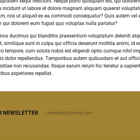
uptatem sequi nesciunt. Neque porro quisquam est, qui dolorem i
 incidunt ut labore et dolore magnam aliquam quaerat volupta
am, nisi ut aliquid ex ea commodi consequatur? Quis autem vel eu
m qui dolorem eum fugiat quo voluptas nulla pariatur?
imos ducimus qui blanditiis praesentium voluptatum deleniti atq
t, similique sunt in culpa qui officia deserunt mollitia animi, i
ibero tempore, cum soluta nobis est eligendi optio cumque nihil
 dolor repellendus. Temporibus autem quibusdam et aut officii
estiae non recusandae. Itaque earum rerum hic tenetur a sapiente
bus asperiores repellat.
R NEWSLETTER