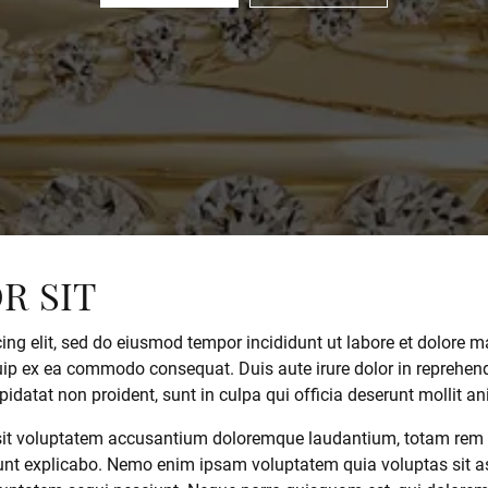
Charms
Resizing
on Rings
Earrings
Gifts & Accessories
ry Restoration
ngs
Earrings
aces & Pendants
s Bracelets
lets
e Bracelets
Bracelets
R SIT
ing elit, sed do eiusmod tempor incididunt ut labore et dolore
quip ex ea commodo consequat. Duis aute irure dolor in reprehende
pidatat non proident, sunt in culpa qui officia deserunt mollit a
r sit voluptatem accusantium doloremque laudantium, totam rem 
 sunt explicabo. Nemo enim ipsam voluptatem quia voluptas sit as