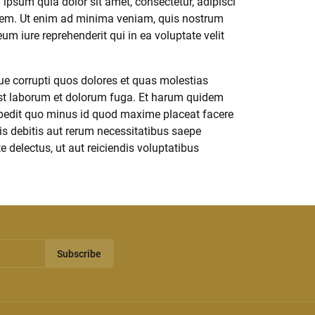
psum quia dolor sit amet, consectetur, adipisci
tem. Ut enim ad minima veniam, quis nostrum
m iure reprehenderit qui in ea voluptate velit
ue corrupti quos dolores et quas molestias
d est laborum et dolorum fuga. Et harum quidem
 impedit quo minus id quod maxime placeat facere
s debitis aut rerum necessitatibus saepe
 delectus, ut aut reiciendis voluptatibus
Subscribe